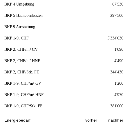
BKP 4 Umgebung
67'530
BKP 5 Baunebenkosten
297'500
BKP 9 Ausstattung
–
BKP 1-9, CHF
5'334'030
BKP 2, CHF/m³ GV
1'090
BKP 2, CHF/m² HNF
4'490
BKP 2, CHF/Stk. FE
344'430
BKP 1-9, CHF/m³ GV
1'200
BKP 1-9, CHF/m² HNF
4'970
BKP 1-9, CHF/Stk. FE
381'000
Energiebedarf
vorher
nachher