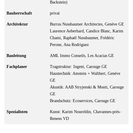
Backstein)
Bauherrschaft
privat
Architektur
Burrus Nussbaumer Architectes, Genève GE
Laurence Aeberhard, Candice Blanc, Karim
Chami, Raphaël Nussbaumer, Frédéric
Perone, Ana Rodriguez
Bauleitung
AML Immo Conseils, Les Acacias GE
Fachplaner
Tragstruktur: Ingeni, Carouge GE
Haustechnik: Amstein + Walthert, Genève
GE
Akustik: AAB Stryjenski & Monti, Carouge
GE
Brandschutz: Ecoservices, Carouge GE
Spezialisten
Kunst: Karim Noureldin, Chavannes-près-
Renens VD