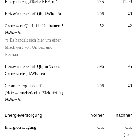
Energiebezugsfläche EBF, m²
745
1'299
Heizwärmebedarf Qh, kWh/m²a
206
40
Grenzwert Qh, li für Umbauten,*
52
42
kWh/m²a
*) Es handelt sich hier um einen
Mischwert von Umbau und
Neubau.
Heizwärmebedarf Qh, in % des
396
95
Grenzwertes, kWh/m²a
Gesamtenergiebedarf
206
40
(Heizwärmebedarf + Elektrizität),
kWh/m²a
Energieversorgung
vorher
nachher
Energieerzeugung
Gas
Gas
(Der