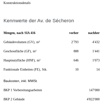
Konstruktionsdetails
Kennwerte der Av. de Sécheron
Mengen, nach SIA 416
vorher
nachher
Gebäudevolumen (GV), m³
2'793
4'432
Geschossfläche (GF), m²
888
1'441
Hauptnutzfläche (HNF), m²
646
1'073
Funktionale Einheiten (FE), Stk.
10
14
Baukosten, inkl. MWSt.
BKP 1 Vorbereitungsarbeiten
147'000
BKP 2 Gebäude
4'822'000