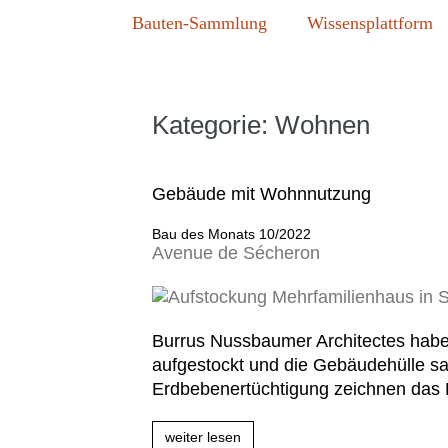
Zum
Bauten-Sammlung
Wissensplattform
Inhalt
springen
Kategorie:
Wohnen
Gebäude mit Wohnnutzung
Bau des Monats 10/2022
Avenue de Sécheron
Bau
des
Monats
Burrus Nussbaumer Architectes habe
10/2022
Avenue
aufgestockt und die Gebäudehülle san
de
Erdbebenertüchtigung zeichnen das P
Sécheron
weiter lesen
Bau