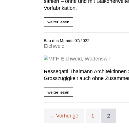
saniert – ohne und mit Balkonerweit
Vorfabrikation.
weiter lesen
Bau
des
Monats
08/2022
Bau des Monats 07/2022
Hirzenbach
Eichweid
Bau
des
Monats
Ressegatti Thalmann Architektinnen 
07/2022
Eichweid
Grosszügigkeit auch ohne Zusamme
weiter lesen
Bau
des
Monats
07/2022
Eichweid
← Vorherige
1
2