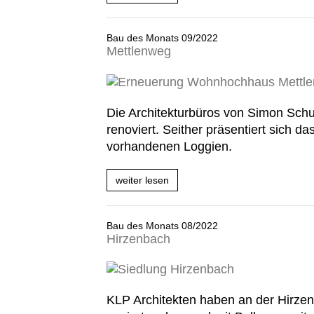
des
Monats
10/2022
Bau des Monats 09/2022
Avenue
Mettlenweg
de
Sécheron
Bau
des
Monats
Die Architekturbüros von Simon Schu
09/2022
Mettlenweg
renoviert. Seither präsentiert sich 
vorhandenen Loggien.
weiter lesen
Bau
des
Monats
09/2022
Bau des Monats 08/2022
Mettlenweg
Hirzenbach
Bau
des
Monats
KLP Architekten haben an der Hirzen
08/2022
Hirzenbach